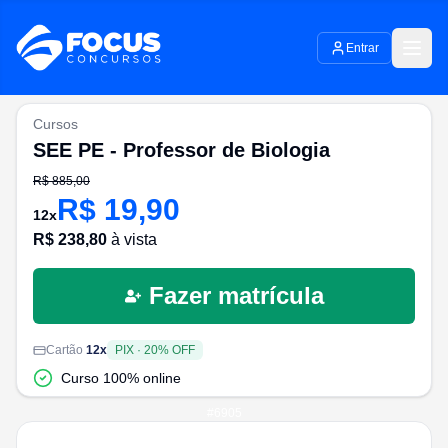
Entrar
Cursos
SEE PE - Professor de Biologia
R$
885,00
R$
19,90
12
x
R$
238,80
à vista
Fazer matrícula
Cartão
12
x
PIX
·
20
% OFF
Curso 100% online
#
6905