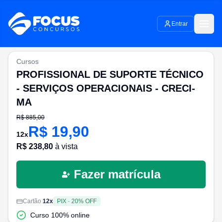
Entrar
Cursos
PROFISSIONAL DE SUPORTE TÉCNICO
- SERVIÇOS OPERACIONAIS - CRECI-
MA
R$
885,00
R$
19,90
12
x
R$
238,80
à vista
Fazer matrícula
Cartão
12
x
PIX
·
20
% OFF
Curso 100% online