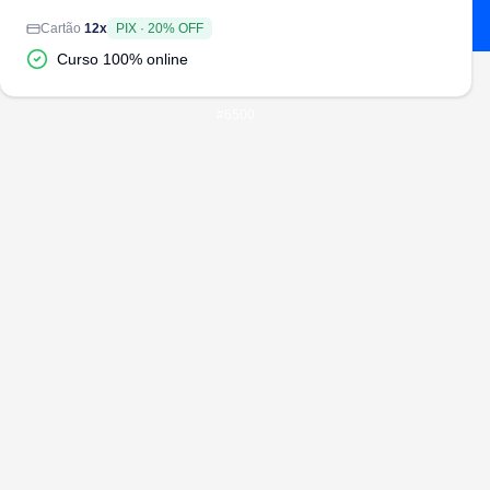
Cartão
12
x
PIX
·
20
% OFF
Curso 100% online
#
6500