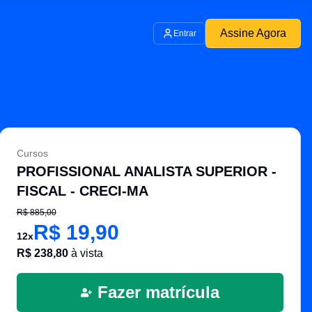
Assine Agora
Entrar
Cursos
PROFISSIONAL ANALISTA SUPERIOR -
FISCAL - CRECI-MA
R$
885,00
R$
19,90
12
x
R$
238,80
à vista
Fazer matrícula