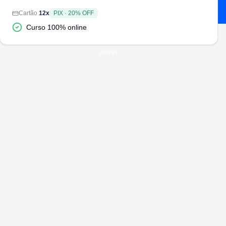
Cartão
12
x
PIX
·
20
% OFF
Curso 100% online
#
6993