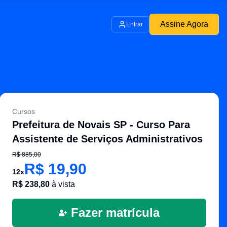
Assine Agora
Entrar
Cursos
Prefeitura de Novais SP - Curso Para
Assistente de Serviços Administrativos
R$
885,00
R$
19,90
12
x
R$
238,80
à vista
Fazer matrícula