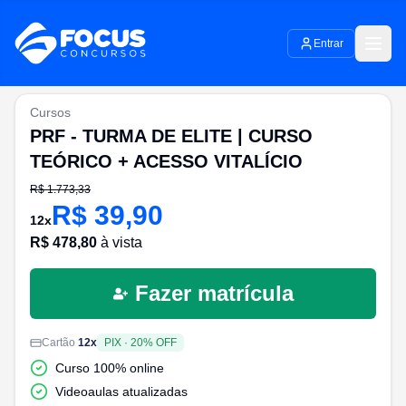
Entrar
Cursos
PRF - TURMA DE ELITE | CURSO
TEÓRICO + ACESSO VITALÍCIO
R$
1.773,33
R$
39,90
12
x
R$
478,80
à vista
Fazer matrícula
Cartão
12
x
PIX
·
20
% OFF
Curso 100% online
Videoaulas atualizadas