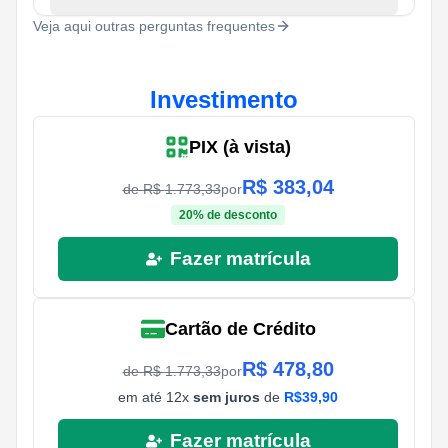
Veja aqui outras perguntas frequentes
Investimento
PIX (à vista)
R$
383,04
de R$
1.773,33
por
20
% de desconto
Fazer matrícula
Cartão de Crédito
R$
478,80
de R$
1.773,33
por
em até
12
x
sem juros
de
R$
39,90
Fazer matrícula