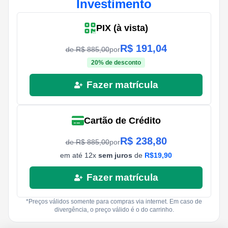
Investimento
PIX (à vista)
R$
191,04
de R$
885,00
por
20
% de desconto
Fazer matrícula
Cartão de Crédito
R$
238,80
de R$
885,00
por
em até
12
x
sem juros
de
R$
19,90
Fazer matrícula
*Preços válidos somente para compras via internet. Em caso de
divergência, o preço válido é o do carrinho.