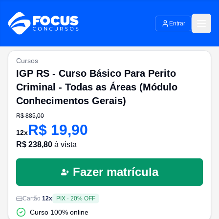
Entrar
Cursos
IGP RS - Curso Básico Para Perito
Criminal - Todas as Áreas (Módulo
Conhecimentos Gerais)
R$
885,00
R$
19,90
12
x
R$
238,80
à vista
Fazer matrícula
Cartão
12
x
PIX
·
20
% OFF
Curso 100% online