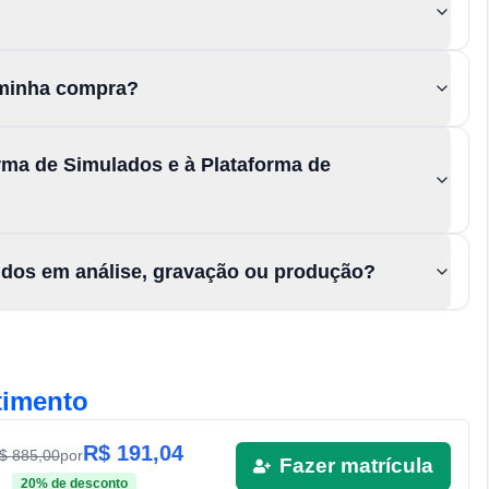
a minha compra?
rma de Simulados e à Plataforma de
údos em análise, gravação ou produção?
timento
R$
191,04
R$
885,00
por
Fazer matrícula
20
% de desconto