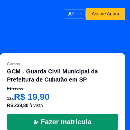
Assine Agora
Entrar
Cursos
GCM - Guarda Civil Municipal da
Prefeitura de Cubatão em SP
R$
885,00
R$
19,90
12
x
R$
238,80
à vista
Fazer matrícula