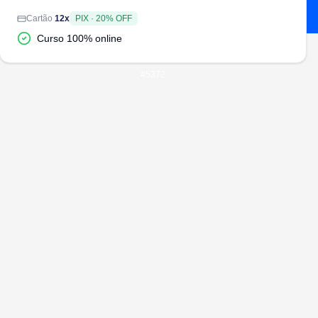
Cartão
12
x
PIX
·
20
% OFF
Curso 100% online
#
5372