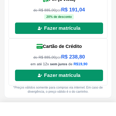
R$
191,04
de R$
885,00
por
20
% de desconto
Fazer matrícula
Cartão de Crédito
R$
238,80
de R$
885,00
por
em até
12
x
sem juros
de
R$
19,90
Fazer matrícula
*Preços válidos somente para compras via internet. Em caso de
divergência, o preço válido é o do carrinho.
R$
885,00
R$
19,90
Fazer matrícula
12
x