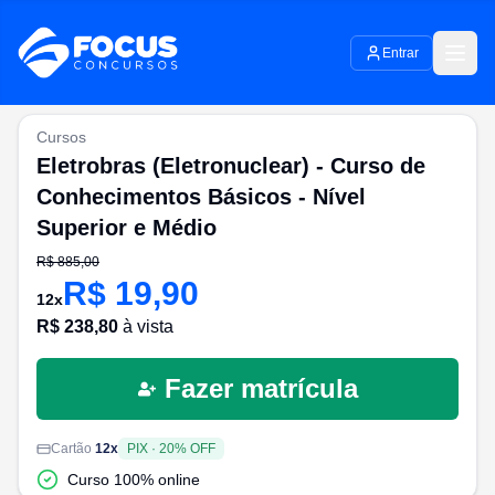
Entrar
Cursos
Eletrobras (Eletronuclear) - Curso de
Conhecimentos Básicos - Nível
Superior e Médio
R$
885,00
R$
19,90
12
x
R$
238,80
à vista
Fazer matrícula
Cartão
12
x
PIX
·
20
% OFF
Curso 100% online