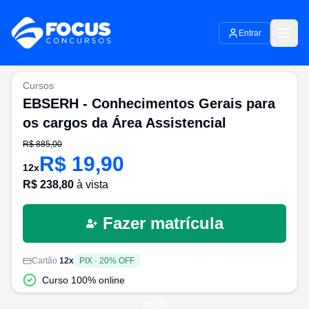
Entrar
Cursos
EBSERH - Conhecimentos Gerais para
os cargos da Área Assistencial
R$
885,00
R$
19,90
12
x
R$
238,80
à vista
Fazer matrícula
Cartão
12
x
PIX
·
20
% OFF
Curso 100% online
#
6706