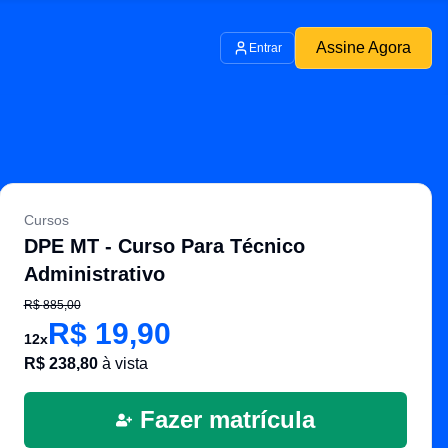
Assine Agora
Entrar
Cursos
DPE MT - Curso Para Técnico
Administrativo
R$
885,00
R$
19,90
12
x
R$
238,80
à vista
Fazer matrícula