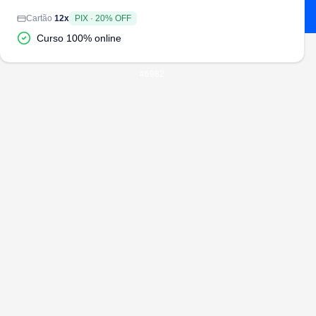
Cartão
12
x
PIX
·
20
% OFF
Curso 100% online
#
6982