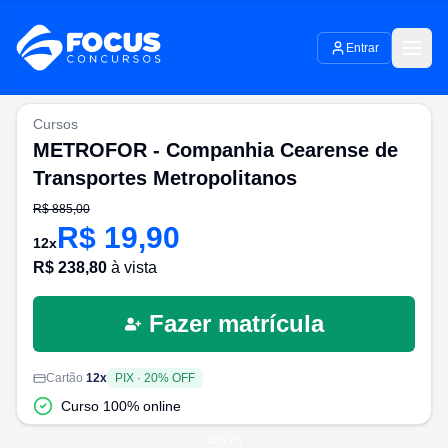
Entrar
Cursos
METROFOR - Companhia Cearense de
Transportes Metropolitanos
R$
885,00
R$
19,90
12
x
R$
238,80
à vista
Fazer matrícula
Cartão
12
x
PIX
·
20
% OFF
Curso 100% online
#
6775