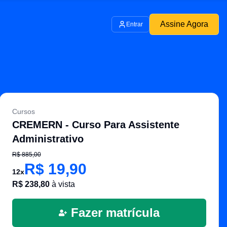
Assine Agora
Entrar
Cursos
CREMERN - Curso Para Assistente
Administrativo
R$
885,00
R$
19,90
12
x
R$
238,80
à vista
Fazer matrícula