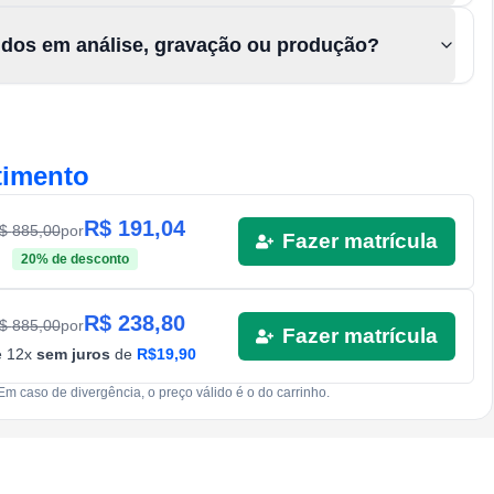
údos em análise, gravação ou produção?
timento
R$
191,04
R$
885,00
por
Fazer matrícula
20
% de desconto
R$
238,80
R$
885,00
por
Fazer matrícula
é
12
x
sem juros
de
R$
19,90
Em caso de divergência, o preço válido é o do carrinho.