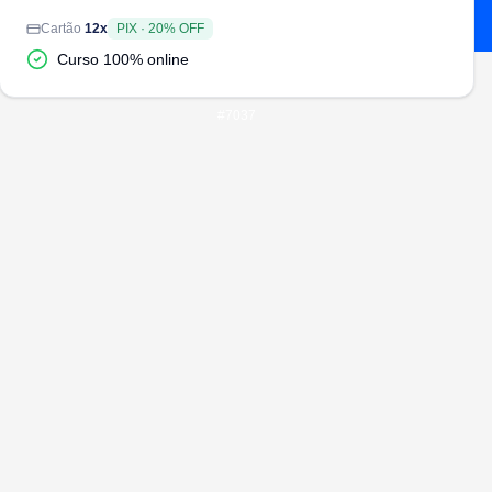
Cartão
12
x
PIX
·
20
% OFF
Curso 100% online
#
7037