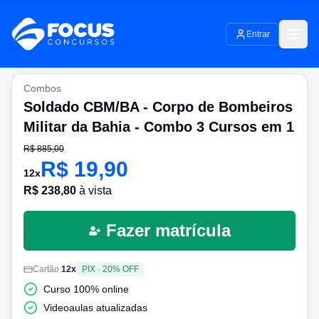
Entrar
Combos
Soldado CBM/BA - Corpo de Bombeiros
Militar da Bahia - Combo 3 Cursos em 1
R$
885,00
R$
19,90
12
x
R$
238,80
à vista
Fazer matrícula
Cartão
12
x
PIX
·
20
% OFF
Curso 100% online
Videoaulas atualizadas