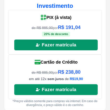
Investimento
PIX (à vista)
R$
191,04
de R$
885,00
por
20
% de desconto
Fazer matrícula
Cartão de Crédito
R$
238,80
de R$
885,00
por
em até
12
x
sem juros
de
R$
19,90
Fazer matrícula
*Preços válidos somente para compras via internet. Em caso de
divergência, o preço válido é o do carrinho.