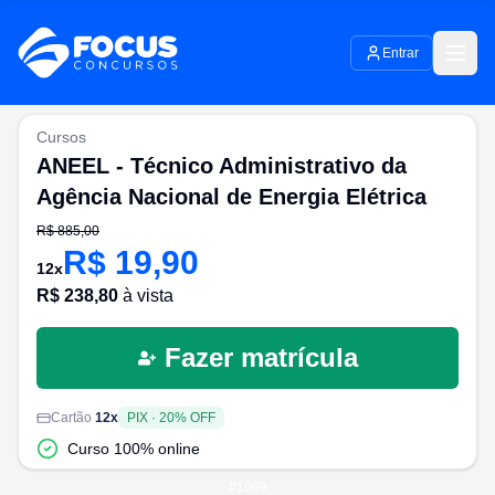
Entrar
Cursos
ANEEL - Técnico Administrativo da
Agência Nacional de Energia Elétrica
R$
885,00
R$
19,90
12
x
R$
238,80
à vista
Fazer matrícula
Cartão
12
x
PIX
·
20
% OFF
Curso 100% online
#
1099