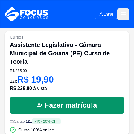
Entrar
Cursos
Assistente Legislativo - Câmara
Municipal de Goiana (PE) Curso de
Teoria
R$
885,00
R$
19,90
12
x
R$
238,80
à vista
Fazer matrícula
Cartão
12
x
PIX
·
20
% OFF
Curso 100% online