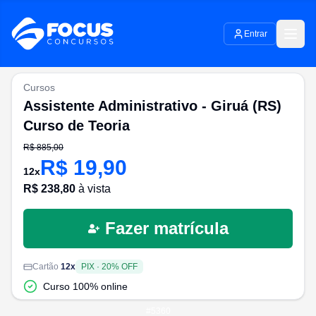
Entrar
Cursos
Assistente Administrativo - Giruá (RS)
Curso de Teoria
R$
885,00
R$
19,90
12
x
R$
238,80
à vista
Fazer matrícula
Cartão
12
x
PIX
·
20
% OFF
Curso 100% online
#
5360