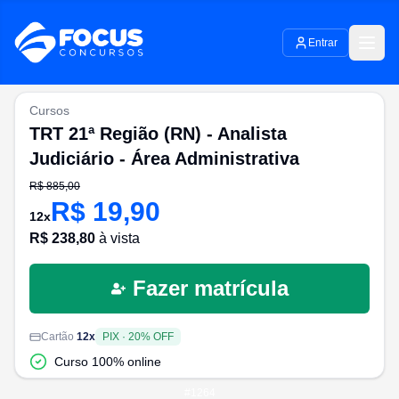
Entrar
Cursos
TRT 21ª Região (RN) - Analista
Judiciário - Área Administrativa
R$
885,00
R$
19,90
12
x
R$
238,80
à vista
Fazer matrícula
Cartão
12
x
PIX
·
20
% OFF
Curso 100% online
#
1264