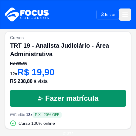
Entrar
Cursos
TRT 19 - Analista Judiciário - Área
Administrativa
R$
885,00
R$
19,90
12
x
R$
238,80
à vista
Fazer matrícula
Cartão
12
x
PIX
·
20
% OFF
Curso 100% online
#
1372