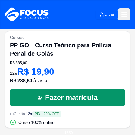
Entrar
Cursos
PP GO - Curso Teórico para Polícia
Penal de Goiás
R$
885,00
R$
19,90
12
x
R$
238,80
à vista
Fazer matrícula
Cartão
12
x
PIX
·
20
% OFF
Curso 100% online
#
1550