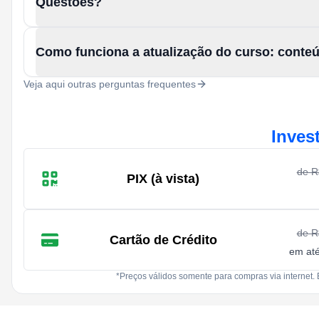
Questões?
Como funciona a atualização do curso: conte
Veja aqui outras perguntas frequentes
Inves
de 
PIX (à vista)
de 
Cartão de Crédito
em at
*Preços válidos somente para compras via internet. 