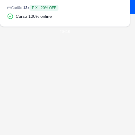
Cartão
12
x
PIX
·
20
% OFF
Curso 100% online
#
6416