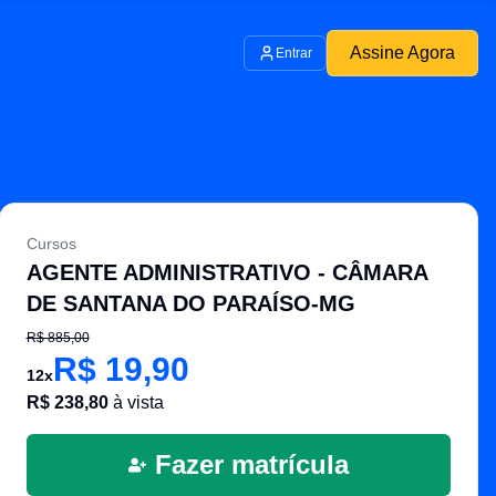
Assine Agora
Entrar
Cursos
AGENTE ADMINISTRATIVO - CÂMARA
DE SANTANA DO PARAÍSO-MG
R$
885,00
R$
19,90
12
x
R$
238,80
à vista
Fazer matrícula