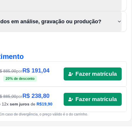
údos em análise, gravação ou produção?
timento
R$
191,04
R$
885,00
por
Fazer matrícula
20
% de desconto
R$
238,80
R$
885,00
por
Fazer matrícula
é
12
x
sem juros
de
R$
19,90
Em caso de divergência, o preço válido é o do carrinho.