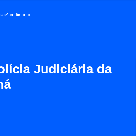
ias
Atendimento
lícia Judiciária da
ná