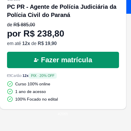
PC PR - Agente de Polícia Judiciária da
Polícia Civil do Paraná
de
R$
885,00
por R$
238,80
em até
12
x
de
R$
19,90
Fazer matrícula
Cartão
12
x
PIX
·
20
% OFF
Curso 100% online
1 ano de acesso
100% Focado no edital
#
2065