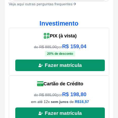
Veja aqui outras perguntas frequentes
Investimento
PIX (à vista)
R$
159,04
de R$
885,00
por
20
% de desconto
Fazer matrícula
Cartão de Crédito
R$
198,80
de R$
885,00
por
em até
12
x
sem juros
de
R$
16,57
Fazer matrícula