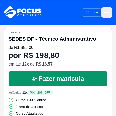
Entrar
Cursos
SEDES DF - Técnico Administrativo
de
R$
885,00
por R$
198,80
em até
12
x
de
R$
16,57
Fazer matrícula
Cartão
12
x
PIX
·
20
% OFF
Curso 100% online
1 ano de acesso
Curso Atualizado