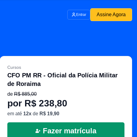
Assine Agora
Entrar
Cursos
CFO PM RR - Oficial da Polícia Militar
de Roraima
de
R$
885,00
por R$
238,80
em até
12
x
de
R$
19,90
Fazer matrícula