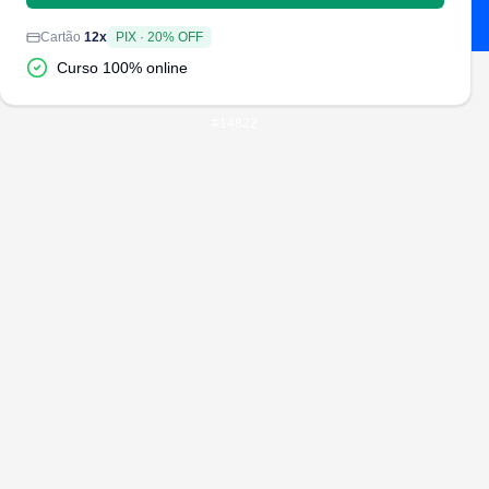
Cartão
12
x
PIX
·
20
% OFF
Curso 100% online
#
14822