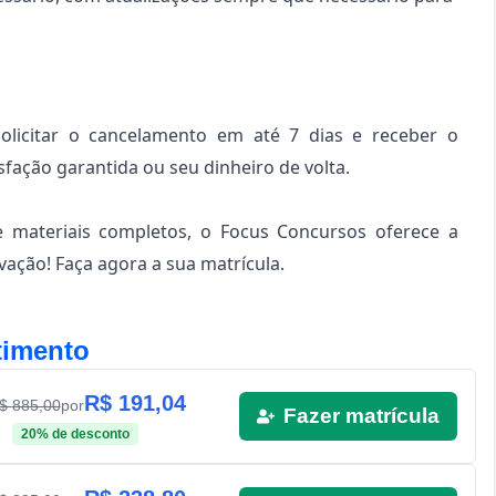
solicitar o cancelamento em até 7 dias e receber o
sfação garantida ou seu dinheiro de volta.
e materiais completos, o Focus Concursos oferece a
ação! Faça agora a sua matrícula.
timento
R$
191,04
R$
885,00
por
Fazer matrícula
20
% de desconto